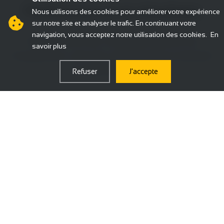
Performance et résultats
Nous utilisons des cookies pour améliorer votre expérience
sur notre site et analyser le trafic. En continuant votre
navigation, vous acceptez notre utilisation des cookies.
En
Nos contenus sont conçus pour générer de
savoir plus
l'engagement, créer des communautés et atteindre
vos objectifs business.
Refuser
J'accepte
💬
Engagement
Contenus conçus pour générer likes,
commentaires, partages et créer une véritable
conversation avec votre audience.