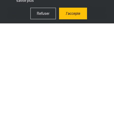
savoir plus
Des drones professionnels de dernière génération
Refuser
J'accepte
pour des prises de vue d'exception, même dans les
conditions les plus extrêmes.
📹
Qualité 4K+
Capteurs professionnels haute résolution pour des
images d'une netteté et d'un détail exceptionnels.